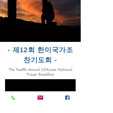
- 제12회 한미국가조
찬기도회 -
The Twelfth Annual US-Korea National
Prayer Breakfast